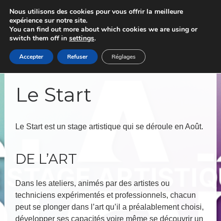
Skip
Nous utilisons des cookies pour vous offrir la meilleure
to
content
expérience sur notre site.
You can find out more about which cookies we are using or
switch them off in
settings
.
Accepter
Refuser
Réglages
Le Start
Le Start est un stage artistique qui se déroule en Août.
DE L’ART
Dans les ateliers, animés par des artistes ou
techniciens expérimentés et professionnels, chacun
peut se plonger dans l’art qu’il a préalablement choisi,
développer ses capacités voire même se découvrir un