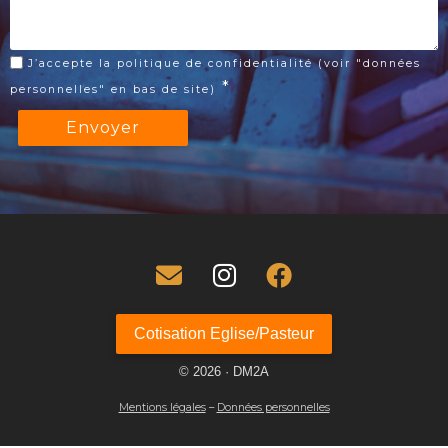
J’accepte la politique de confidentialité (voir "données
*
personnelles" en bas de site)
fas fa-envelope
fab fa-instagram
fab fa-facebook
Cotisation Eglise/Pasteur
© 2026 · DM2A
Mentions légales
–
Données personnelles